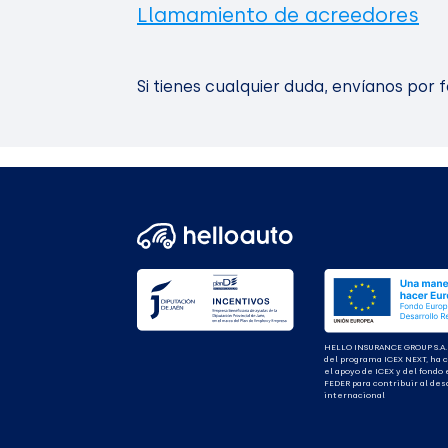
Llamamiento de acreedores
Si tienes cualquier duda, envíanos por 
HELLO INSURANCE GROUP S.A.
del programa ICEX NEXT, ha 
el apoyo de ICEX y del fondo
FEDER para contribuir al des
internacional