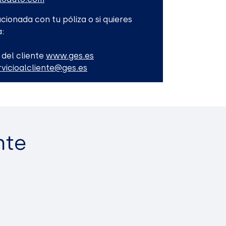
cionada con tu póliza o si quieres
:
 del cliente
www.ges.es
rvicioalcliente@ges.es
nte