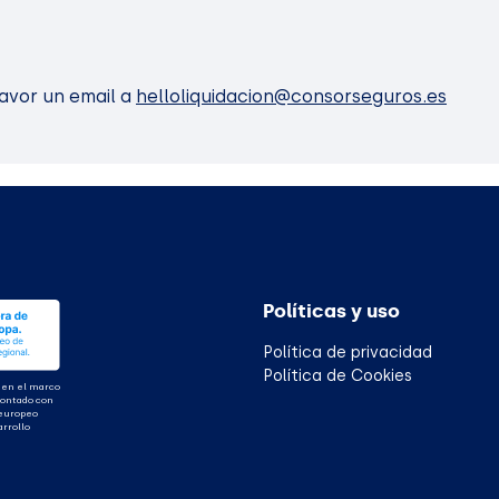
favor un email a
helloliquidacion@consorseguros.es
Políticas y uso
Política de privacidad
Política de Cookies
 en el marco
contado con
 europeo
arrollo