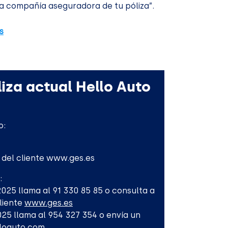
a compañía aseguradora de tu póliza”.
s
iza actual Hello Auto
o:
l del cliente www.ges.es
:
-2025 llama al 91 330 85 85 o consulta a
Cliente
www.ges.es
2025 llama al 954 327 354 o envía un
lloauto.com