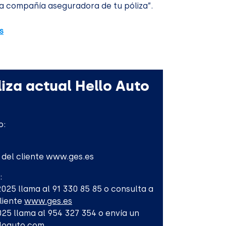
a compañía aseguradora de tu póliza”.
s
iza actual Hello Auto
o:
l del cliente www.ges.es
:
-2025 llama al 91 330 85 85 o consulta a
Cliente
www.ges.es
2025 llama al 954 327 354 o envía un
lloauto.com