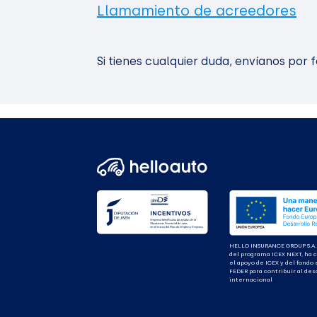
Llamamiento de acreedores
Si tienes cualquier duda, envíanos por 
HELLO INSURANCE GROUP S.A.
del programa ICEX NEXT, ha 
el apoyo de ICEX y del fondo
FEDER para contribuir al des
internacional