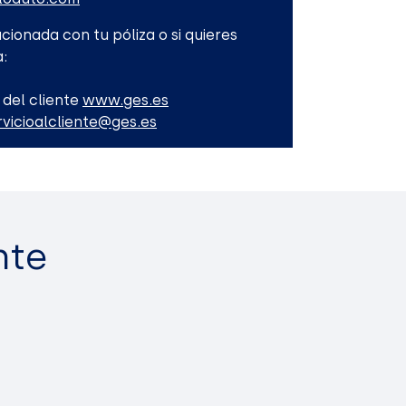
cionada con tu póliza o si quieres
:
 del cliente
www.ges.es
rvicioalcliente@ges.es
nte