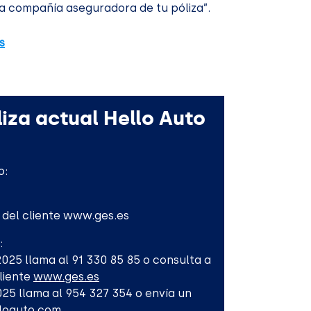
a compañía aseguradora de tu póliza”.
s
iza actual Hello Auto
o:
l del cliente www.ges.es
:
-2025 llama al 91 330 85 85 o consulta a
Cliente
www.ges.es
2025 llama al 954 327 354 o envía un
lloauto.com