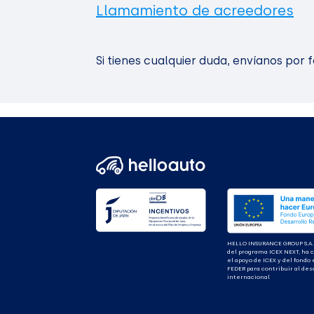
Llamamiento de acreedores
Si tienes cualquier duda, envíanos por 
HELLO INSURANCE GROUP S.A.
del programa ICEX NEXT, ha 
el apoyo de ICEX y del fondo
FEDER para contribuir al des
internacional