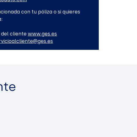
cionada con tu póliza o si quieres
:
 del cliente
www.ges.es
rvicioalcliente@ges.es
nte