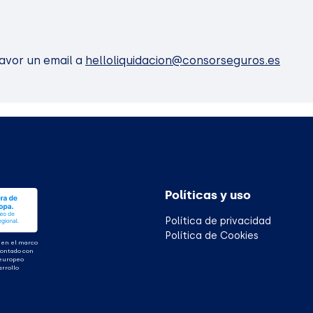
favor un email a
helloliquidacion@consorseguros.es
Políticas y uso
Política de privacidad
Política de Cookies
 en el marco
contado con
 europeo
arrollo