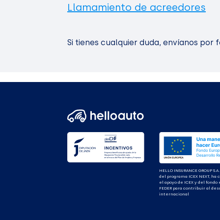
Llamamiento de acreedores
Si tienes cualquier duda, envíanos por 
HELLO INSURANCE GROUP S.A.
del programa ICEX NEXT, ha 
el apoyo de ICEX y del fondo
FEDER para contribuir al des
internacional