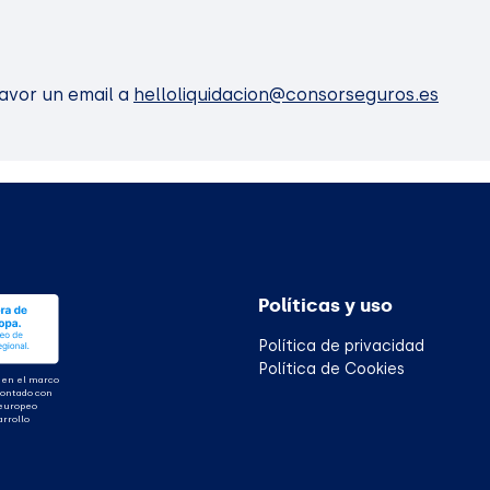
favor un email a
helloliquidacion@consorseguros.es
Políticas y uso
Política de privacidad
Política de Cookies
 en el marco
contado con
 europeo
arrollo