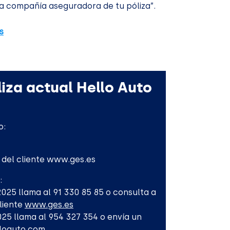
a compañía aseguradora de tu póliza”.
s
iza actual Hello Auto
o:
l del cliente www.ges.es
:
-2025 llama al 91 330 85 85 o consulta a
Cliente
www.ges.es
2025 llama al 954 327 354 o envía un
lloauto.com