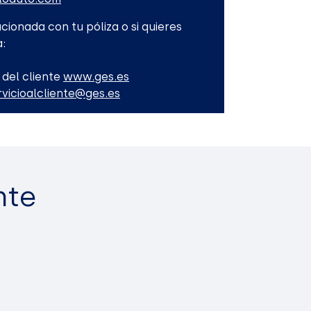
cionada con tu póliza o si quieres
:
 del cliente
www.ges.es
rvicioalcliente@ges.es
nte