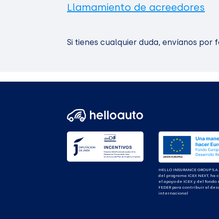
Llamamiento de acreedores
Si tienes cualquier duda, envíanos por 
HELLO INSURANCE GROUP S.A.
del programa ICEX NEXT, ha 
el apoyo de ICEX y del fondo
FEDER para contribuir al des
internacional