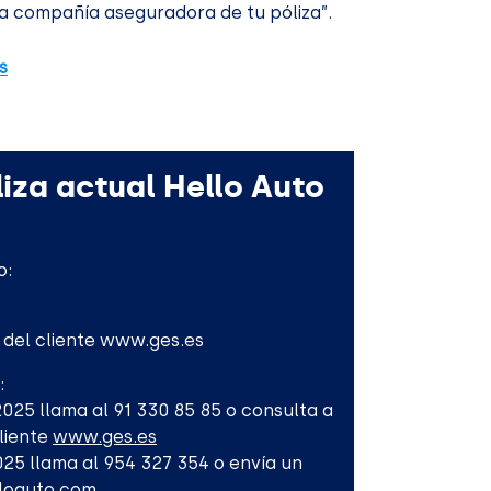
a compañía aseguradora de tu póliza”.
s
iza actual Hello Auto
o:
l del cliente www.ges.es
:
-2025 llama al 91 330 85 85 o consulta a
Cliente
www.ges.es
2025 llama al 954 327 354 o envía un
lloauto.com