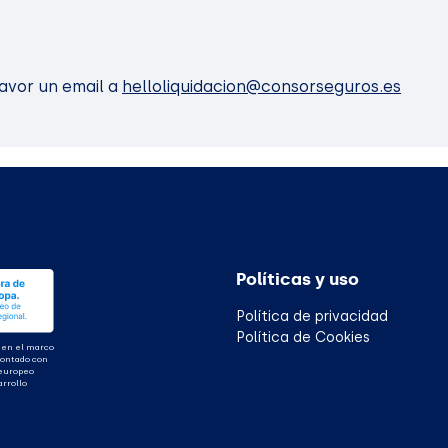
favor un email a
helloliquidacion@consorseguros.es
Políticas y uso
Política de privacidad
Política de Cookies
 en el marco
contado con
 europeo
arrollo