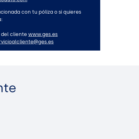
cionada con tu póliza o si quieres
:
 del cliente
www.ges.es
rvicioalcliente@ges.es
nte