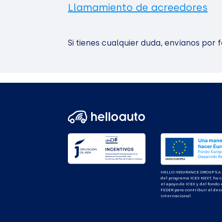
Llamamiento de acreedores
Si tienes cualquier duda, envíanos por 
HELLO INSURANCE GROUP S.A.
del programa ICEX NEXT, ha 
el apoyo de ICEX y del fondo
FEDER para contribuir al des
internacional