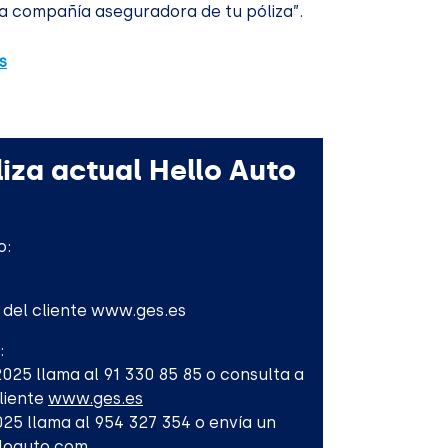
a compañía aseguradora de tu póliza”.
s
iza actual Hello Auto
o:
l del cliente www.ges.es
:
-2025 llama al 91 330 85 85 o consulta a
Cliente
www.ges.es
2025 llama al 954 327 354 o envía un
lloauto.com