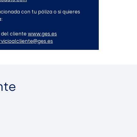
cionada con tu póliza o si quieres
:
 del cliente
www.ges.es
rvicioalcliente@ges.es
nte