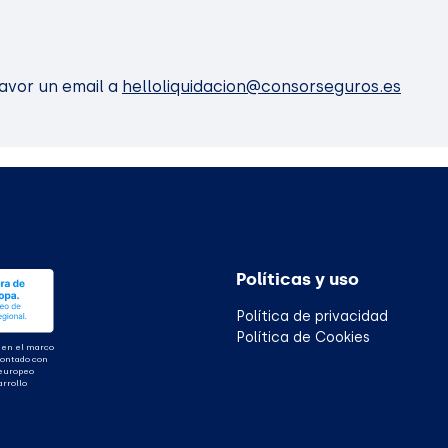
favor un email a
helloliquidacion@consorseguros.es
Políticas y uso
Política de privacidad
Política de Cookies
 en el marco
contado con
 europeo
arrollo