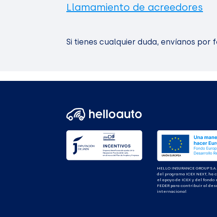
Llamamiento de acreedores
Si tienes cualquier duda, envíanos por 
HELLO INSURANCE GROUP S.A.
del programa ICEX NEXT, ha 
el apoyo de ICEX y del fondo
FEDER para contribuir al des
internacional