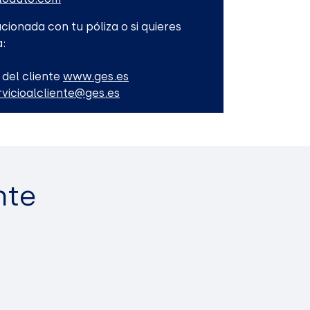
cionada con tu póliza o si quieres
:
 del cliente
www.ges.es
rvicioalcliente@ges.es
nte