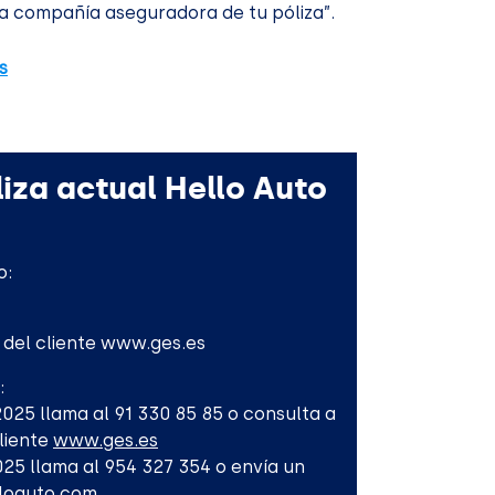
a compañía aseguradora de tu póliza”.
s
iza actual Hello Auto
o:
l del cliente www.ges.es
:
-2025 llama al 91 330 85 85 o consulta a
Cliente
www.ges.es
2025 llama al 954 327 354 o envía un
lloauto.com