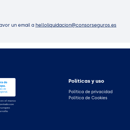
favor un email a
helloliquidacion@consorseguros.es
Políticas y uso
Política de privacidad
Política de Cookies
 en el marco
contado con
 europeo
arrollo