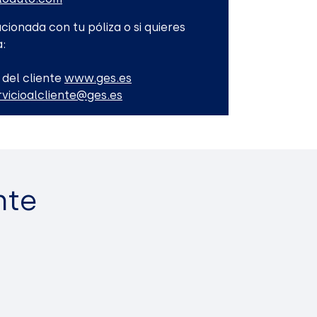
cionada con tu póliza o si quieres
:
 del cliente
www.ges.es
rvicioalcliente@ges.es
nte