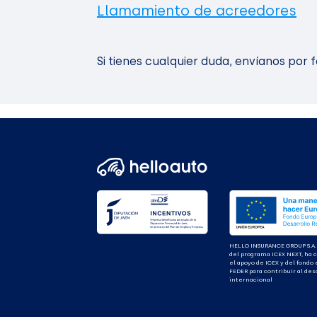
Llamamiento de acreedores
Si tienes cualquier duda, envíanos por 
HELLO INSURANCE GROUP S.A.
del programa ICEX NEXT, ha 
el apoyo de ICEX y del fondo
FEDER para contribuir al des
internacional