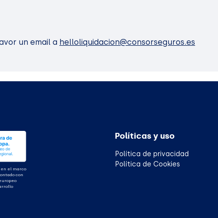
favor un email a
helloliquidacion@consorseguros.es
Políticas y uso
Política de privacidad
Política de Cookies
 en el marco
contado con
 europeo
arrollo