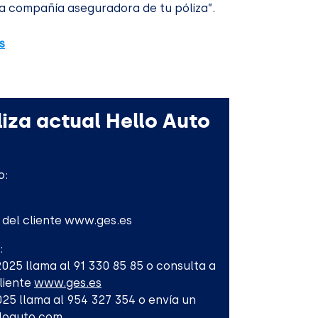
a compañía aseguradora de tu póliza”.
s
iza actual Hello Auto
o:
l del cliente www.ges.es
:
-2025 llama al 91 330 85 85 o consulta a
Cliente
www.ges.es
2025 llama al 954 327 354 o envía un
lloauto.com